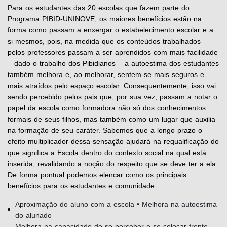
Para os estudantes das 20 escolas que fazem parte do
Programa PIBID-UNINOVE, os maiores benefícios estão na
forma como passam a enxergar o estabelecimento escolar e a
si mesmos, pois, na medida que os conteúdos trabalhados
pelos professores passam a ser aprendidos com mais facilidade
– dado o trabalho dos Pibidianos – a autoestima dos estudantes
também melhora e, ao melhorar, sentem-se mais seguros e
mais atraídos pelo espaço escolar. Consequentemente, isso vai
sendo percebido pelos pais que, por sua vez, passam a notar o
papel da escola como formadora não só dos conhecimentos
formais de seus filhos, mas também como um lugar que auxilia
na formação de seu caráter. Sabemos que a longo prazo o
efeito multiplicador dessa sensação ajudará na requalificação do
que significa a Escola dentro do contexto social na qual está
inserida, revalidando a noção do respeito que se deve ter a ela.
De forma pontual podemos elencar como os principais
benefícios para os estudantes e comunidade:
Aproximação do aluno com a escola • Melhora na autoestima
do alunado
Melhora na capacidade de se perceber e se colocar frente