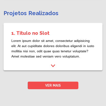
Projetos Realizados
1. Titulo no Slot
Lorem ipsum dolor sit amet, consectetur adipisicing
elit. At aut cupiditate dolores doloribus eligendi in iusto
mollitia nisi non, odit quae quas tenetur voluptate?
Amet molestiae sed veniam vero voluptatum.
Lorem ipsum dolor sit amet, consectetur adipisicing
elit. Aliquam amet animi aut, deleniti deserunt harum
incidunt laboriosam libero molestias nisi numquam
perspiciatis possimus, quas quis quos, repellat
VER MAIS
repudiandae vel voluptatibus.
Desenvolvimento de projetos educomu nicativos
nas unidades escolares
Relação entre atividades e resultados alcançados.