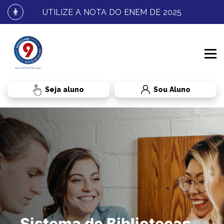
UTILIZE A NOTA DO ENEM DE 2025
Sou Aluno
INSTITUCIONAL
PROCESSO SELETIVO
CONHEÇA A FNJ
CURSOS
FALE CONOSCO
GRADUAÇÃO
RESULTADOS E MATRÍCULA
BENEFÍCIOS AO ALUNO
TRANSFERÊNCIA
ADMINISTRAÇÃO
Sistema de Bibliotecas